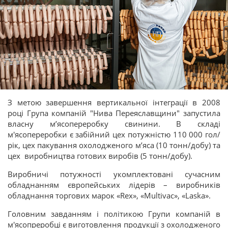
З метою завершення вертикальної інтеграції в 2008
році Група компаній "Нива Переяславщини" запустила
власну м’ясопереробку свинини. В складі
м'ясопереробки є забійний цех потужністю 110 000 гол/
рік, цех пакування охолодженого м’яса (10 тонн/добу) та
цех виробництва готових виробів (5 тонн/добу).
Виробничі потужності укомплектовані сучасним
обладнанням європейських лідерів – виробників
обладнання торгових марок «Rex», «Multivac», «Laska».
Головним завданням і політикою Групи компаній в
м'ясопреробці є виготовлення продукції з охолодженого