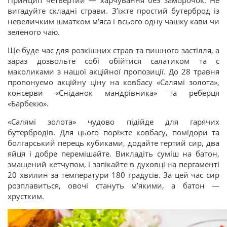
вигадуйте складні страви. З’їжте простий бутерброд із
невеличким шматком м’яса і всього одну чашку кави чи
зеленого чаю.
Ще буде час для розкішних страв та пишного застілля, а
зараз дозвольте собі обійтися салатиком та с
маколиками з нашої акційної пропозиції. До 28 травня
пропонуємо акційну ціну на ковбасу «Салямі золота»,
консерви «Сніданок мандрівника» та реберця
«Барбекю».
«Салямі золота» чудово підійде для гарячих
бутербродів. Для цього поріжте ковбасу, помідори та
болгарський перець кубиками, додайте тертий сир, два
яйця і добре перемішайте. Викладіть суміш на батон,
змащений кетчупом, і запікайте в духовці на пергаменті
20 хвилин за температури 180 градусів. За цей час сир
розплавиться, овочі стануть м’якими, а батон —
хрустким.