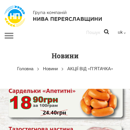
Перейти до основного вмісту
Toggle
navigation
Новини
Головна
>
Новини
>
АКЦІЇ ВІД «П’ЯТАЧКА»