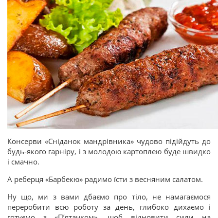
Консерви «Сніданок мандрівника» чудово підійдуть до
будь-якого гарніру, і з молодою картоплею буде швидко
і смачно.
А реберця «Барбекю» радимо їсти з весняним салатом.
Ну що, ми з вами дбаємо про тіло, не намагаємося
переробити всю роботу за день, глибоко дихаємо і
готуємо з «П’ятачком», щоб відновити сили на