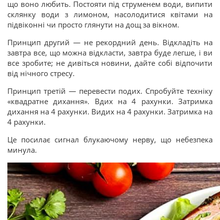
що воно любить. Постояти під струменем води, випити
склянку води з лимоном, насолодитися квітами на
підвіконні чи просто глянути на дощ за вікном.
Принцип другий — не рекордний день. Відкладіть на
завтра все, що можна відкласти, завтра буде легше, і ви
все зробите; не дивіться новини, дайте собі відпочити
від нічного стресу.
Принцип третій — перевести подих. Спробуйте техніку
«квадратне дихання». Вдих на 4 рахунки. Затримка
дихання на 4 рахунки. Видих на 4 рахунки. Затримка на
4 рахунки.
Це посилає сигнал блукаючому нерву, що небезпека
минула.