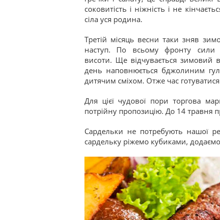
соковитість і ніжність і не кінчаєтьс
сіла уся родина.
Третій місяць весни таки зняв зим
наступ. По всьому фронту сили 
висоти. Ще відчувається зимовий в
день наповнюється бджолиним гул
дитячим сміхом. Отже час готуватися
Для цієї чудової пори торгова марк
потрійну пропозицію. До 14 травня п
Сардельки не потребують нашої ре
сардельку ріжемо кубиками, додаємо я