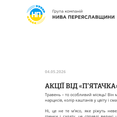
Перейти до основного вмісту
04.05.2026
АКЦІЇ ВІД «П’ЯТАЧКА
Травень – то особливий місяць! Він м
нарцисів, колір каштанів у цвіту і см
Ні, це не те м’ясо, яке ріжуть н
гречки і салату, це справді великі 