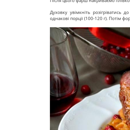
Після цього фарш накриваємо плівко
Духовку увімкніть розігріватись д
однакові порції (100-120 г). Потім