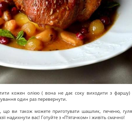
тити кожен олією ( вона не дає соку виходити з фаршу) і
тування один раз перевернути.
, що ви також можете приготувати шашлик, печеню, гуля
зії надихнути вас! Готуйте з «П’ятачком» і живіть смачно!