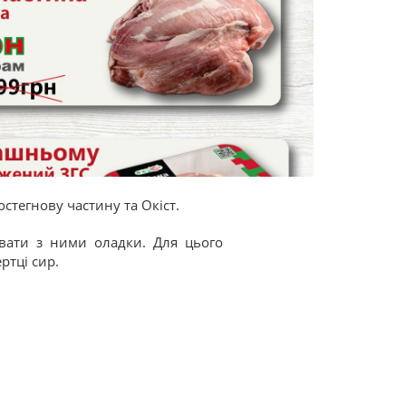
стегнову частину та Окіст.
вати з ними оладки. Для цього
ртці сир.