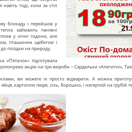
я навіть тоді, коли за стіл
ову блокаду і перейшов у
тепла займають панівні
плив у нічні години, але
ом, пташиним щебетом і
 до поїздки на природу.
а «П’ятачок» підготувала
ропонуємо акцію на три вироби – Сардельки «Апетитні», Тазо
клами, ви можете їх просто відварити. А можна приготу
йця, картоплю пюре, сіль, борошно, і натертий на грубій те