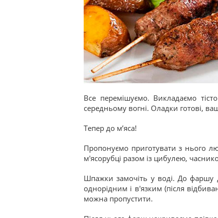
Все перемішуємо. Викладаємо тіст
середньому вогні. Оладки готові, ва
Тепер до м’яса!
Пропонуємо приготувати з нього лю
м'ясорубці разом із цибулею, часник
Шпажки замочіть у воді. До фаршу д
однорідним і в'язким (після відбив
можна пропустити.