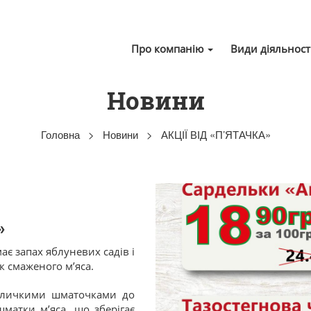
Про компанію
Види діяльност
Новини
Головна
>
Новини
>
АКЦІЇ ВІД «П’ЯТАЧКА»
»
ає запах яблуневих садів і
ак смаженого м’яса.
евеличкими шматочками до
шматки м’яса, що зберігає