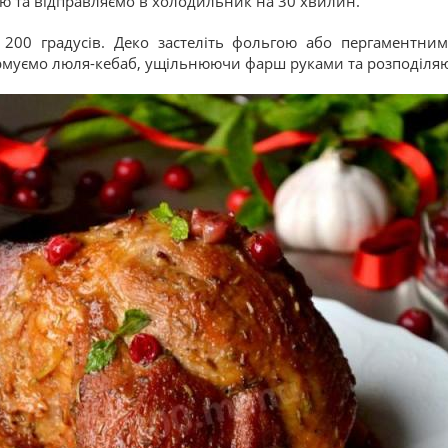
ю та відправляємо в холодильник на 30 хвилин.
о 200 градусів. Деко застеліть фольгою або пергаментни
 формуємо люля-кебаб, ущільнюючи фарш руками та розподіл