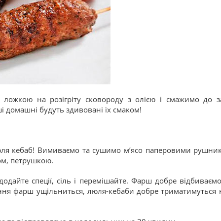
о ложкою на розігріту сковороду з олією і смажимо до 
ші домашні будуть здивовані їх смаком!
ля кебаб! Вимиваємо та сушимо м’ясо паперовими рушник
ом, петрушкою.
одайте спеції, сіль і перемішайте. Фарш добре відбиваєм
ання фарш ущільниться, люля-кебаби добре триматимуться 