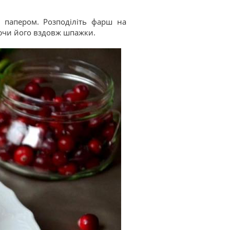
м папером. Розподіліть фарш на
яючи його вздовж шпажки.