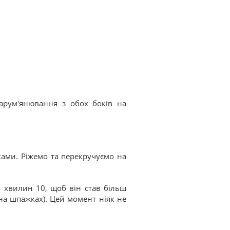
зарум'янювання з обох боків на
ами. Ріжемо та перекручуємо на
о хвилин 10, щоб він став більш
на шпажках). Цей момент ніяк не