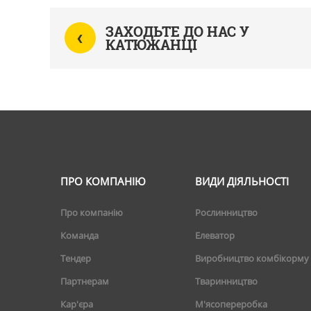
‹
ЗАХОДЬТЕ ДО НАС У
КАТЮЖАНЦІ
ПРО КОМПАНІЮ
ВИДИ ДІЯЛЬНОСТІ
Про компанію
Рослинництво
Команда
Елеватор
Тендер
Виробництво комбікорму
Партнерам
Тваринництво
Кар'єра
М'ясопереробка