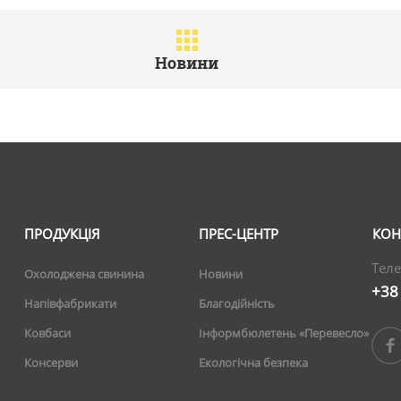
Новини
ПРОДУКЦІЯ
ПРЕС-ЦЕНТР
КОН
Теле
Охолоджена свинина
Новини
+38
Напівфабрикати
Благодійність
Ковбаси
Інформбюлетень «Перевесло»
Консерви
Екологічна безпека